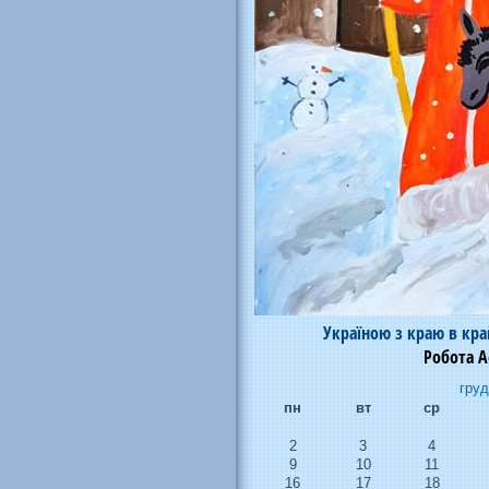
Україною з краю в кр
Робота А
груд
пн
вт
ср
2
3
4
9
10
11
16
17
18