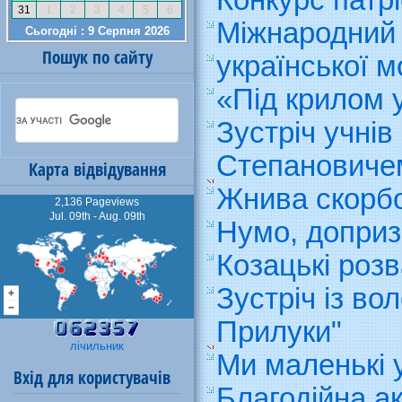
Конкурс патрі
Міжнародний 
Пошук по сайту
української м
«Під крилом 
Зустріч учні
Степановиче
Карта відвідування
Жнива скорб
2,136 Pageviews
Jul. 09th - Aug. 09th
Нумо, доприз
Козацькі розв
Зустріч із во
Прилуки"
лічильник
Ми маленькі у
Вхід для користувачів
Благодійна а