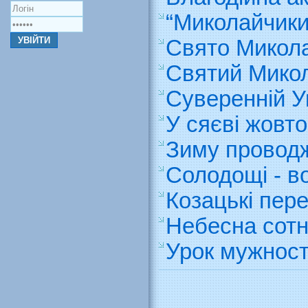
“Миколайчики
Свято Микол
Святий Микол
Суверенній Ук
У сяєві жовто
Зиму проводж
Солодощі - в
Козацькі пер
Небесна сотн
Урок мужності