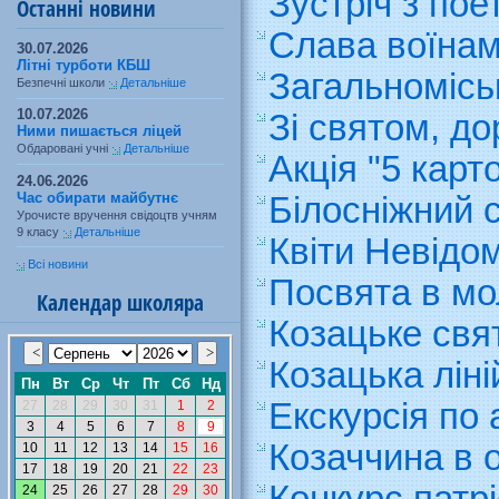
Зустріч з по
Останні новини
Слава воїнам
30.07.2026
Літні турботи КБШ
Загальномісь
Безпечні школи
Детальніше
10.07.2026
Зі святом, до
Ними пишається ліцей
Обдаровані учні
Детальніше
Акція "5 карт
24.06.2026
Час обирати майбутнє
Білосніжний 
Урочисте вручення свідоцтв учням
9 класу
Детальніше
Квіти Невідо
Всі новини
Посвята в мол
Календар школяра
Козацьке свят
Козацька ліні
Екскурсія по 
Козаччина в 