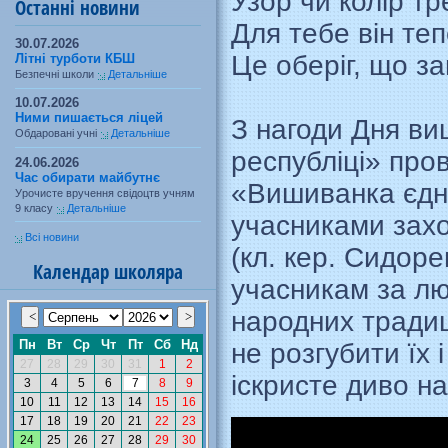
Узор чи колір тр
Останні новини
Для тебе він те
30.07.2026
Це оберіг, що з
Літні турботи КБШ
Безпечні школи
Детальніше
10.07.2026
Ними пишається ліцей
З нагоди Дня ви
Обдаровані учні
Детальніше
республіці» пр
24.06.2026
Час обирати майбутнє
«Вишиванка єдн
Урочисте вручення свідоцтв учням
9 класу
Детальніше
учасниками захо
Всі новини
(кл. кер. Сидоре
Календар школяра
учасникам за лю
народних тради
не розгубити їх 
іскристе диво н