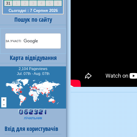
Пошук по сайту
Карта відвідування
2,104 Pageviews
Jul. 07th - Aug. 07th
лічильник
Вхід для користувачів