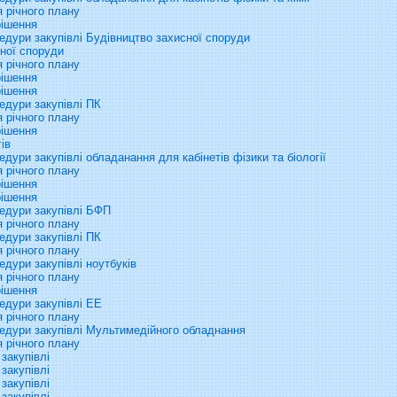
 річного плану
рішення
дури закупівлі Будівництво захисної споруди
ної споруди
 річного плану
рішення
рішення
едури закупівлі ПК
 річного плану
рішення
ів
ури закупівлі обладанання для кабінетів фізики та біології
 річного плану
рішення
рішення
едури закупівлі БФП
 річного плану
едури закупівлі ПК
 річного плану
дури закупівлі ноутбуків
 річного плану
рішення
едури закупівлі EE
 річного плану
едури закупівлі Мультимедійного обладнання
 річного плану
закупівлі
закупівлі
закупівлі
закупівлі