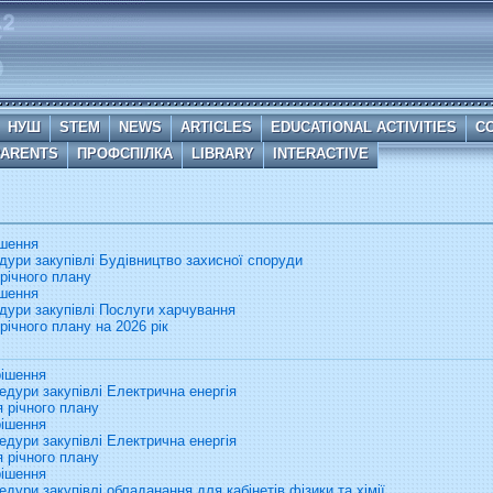
НУШ
STEM
NEWS
ARTICLES
EDUCATIONAL ACTIVITIES
C
PARENTS
ПРОФСПІЛКА
LIBRARY
INTERACTIVE
ішення
ури закупівлі Будівництво захисної споруди
річного плану
ішення
дури закупівлі Послуги харчування
ічного плану на 2026 рік
рішення
дури закупівлі Електрична енергія
 річного плану
рішення
дури закупівлі Електрична енергія
 річного плану
рішення
ури закупівлі обладанання для кабінетів фізики та хімії