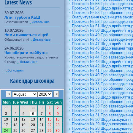
Latest News
Протокол № 55 Про затвердження
Протокол № 54 Щодо прийняття 
Протокол № 53 Про обрання проце
30.07.2026
Обгрунтування будівництва захис
Літні турботи КБШ
Протокол № 52 Про затвердження
Безпечні школи
Детальніше
Протокол № 51 Щодо прийняття 
10.07.2026
Протокол № 50 Щодо прийняття 
Ними пишається ліцей
Протокол № 49 Про обрання проц
Протокол № 48 Про затвердження
Обдаровані учні
Детальніше
Протокол № 47 Щодо прийняття 
24.06.2026
Протокол № 46 Щодо відміни торг
Час обирати майбутнє
Протокол № 45 Про обрання процед
Протокол № 44 Про затвердження
Урочисте вручення свідоцтв учням
Протокол № 43 Щодо прийняття 
9 класу
Детальніше
Протокол № 42 Щодо прийняття 
Протокол № 41 Про обрання проц
Всі новини
Протокол № 40 Про затвердження
Календар школяра
Протокол № 39 Про обрання проц
Протокол № 38 Про затвердження
Протокол № 37 Про обрання проце
Протокол № 36 Про затвердження
Протокол № 35 Щодо прийняття 
Протокол № 34 Про обрання проц
Протокол № 33 Про затвердження
Протокол № 32 Про обрання проц
Протокол № 31 Про затвердження
Протокол № 30 Щодо скасування 
Протокол № 29 Щодо скасування 
Протокол № 28 Щодо скасування 
Протокол № 27 Щодо скасування 