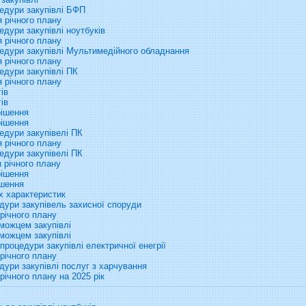
едури закупівлі БФП
 річного плану
дури закупівлі ноутбуків
 річного плану
едури закупівлі Мультимедійного обладнання
 річного плану
едури закупівлі ПК
 річного плану
ів
ів
рішення
рішення
едури закупівелі ПК
 річного плану
едури закупівелі ПК
 річного плану
рішення
ішення
х характеристик
дури закупівель захисної споруди
річного плану
можцем закупівлі
можцем закупівлі
роцедури закупівлі електричної енегрії
річного плану
ури закупівлі послуг з харчування
ічного плану на 2025 рік