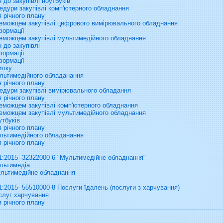
до закупівлі ноутбуків
дури закупівлі комп'ютерного обладнання
 річного плану
еможцем закупівлі цифрового вимірювального обладнання
формації
еможцем закупівлі мультимедійного обладнання
 до закупівлі
формації
формації
илку
ультимедійного обладанання
 річного плану
едури закупівлі вимірювального обладання
 річного плану
еможцем закупівлі комп'ютерного обладнання
еможцем закупівлі мультимедійного обладнання
утбуків
 річного плану
ультимедійного обладанання
 річного плану
1:2015- 32322000-6 "Мультимедійне обладнання"
льтимедіа
льтимедійне обладнання
:2015- 55510000-8 Послуги їдалень (послуги з харчування)
слуг харчування
 річного плану