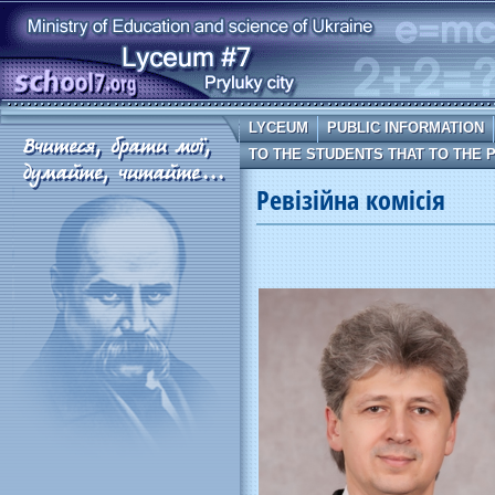
LYCEUM
PUBLIC INFORMATION
TO THE STUDENTS THAT TO THE 
Ревізійна комісія