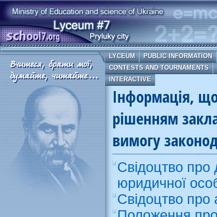
LYCEUM
PUBLIC INFORMATION
CONTESTS AND TOURNAMENTS
INTERACTIVE
Інформація, щ
рішенням закла
вимогу законод
Свідоцтво про
юридичної осо
Свідоцтво про 
Положення про