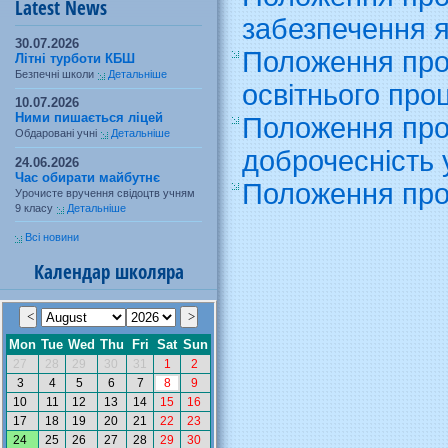
Latest News
забезпечення я
30.07.2026
Положення про 
Літні турботи КБШ
Безпечні школи
Детальніше
освітнього про
10.07.2026
Ними пишається ліцей
Положення про
Обдаровані учні
Детальніше
доброчесність 
24.06.2026
Час обирати майбутнє
Положення про
Урочисте вручення свідоцтв учням
9 класу
Детальніше
Всі новини
Календар школяра