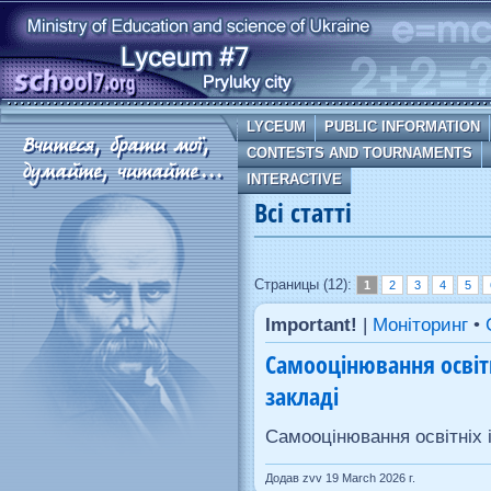
LYCEUM
PUBLIC INFORMATION
CONTESTS AND TOURNAMENTS
INTERACTIVE
Всі статті
Страницы (12):
1
2
3
4
5
Important!
|
Моніторинг
•
Самооцінювання освітн
закладі
Самооцінювання освітніх і
Додав zvv 19 March 2026 г.