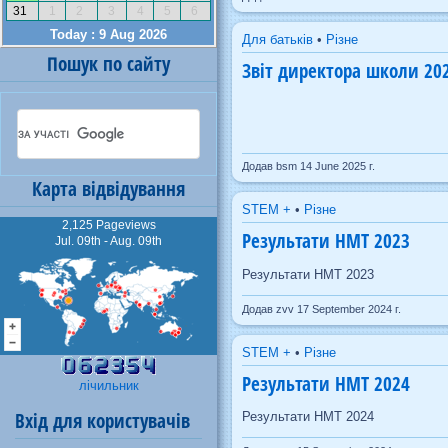
Для батьків
•
Різне
Пошук по сайту
Звіт директора школи 202
Додав bsm 14 June 2025 г.
Карта відвідування
STEM +
•
Різне
2,125 Pageviews
Результати НМТ 2023
Jul. 09th - Aug. 09th
Результати НМТ 2023
Додав zvv 17 September 2024 г.
STEM +
•
Різне
Результати НМТ 2024
лічильник
Вхід для користувачів
Результати НМТ 2024