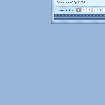
Додав bsm 03 April 2024 г.
Страницы (12):
1
2
3
4
5