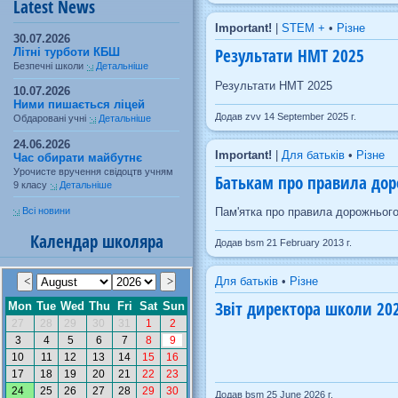
Latest News
Important!
|
STEM +
•
Різне
30.07.2026
Результати НМТ 2025
Літні турботи КБШ
Безпечні школи
Детальніше
Результати НМТ 2025
10.07.2026
Ними пишається ліцей
Додав zvv 14 September 2025 г.
Обдаровані учні
Детальніше
24.06.2026
Important!
|
Для батьків
•
Різне
Час обирати майбутнє
Урочисте вручення свідоцтв учням
Батькам про правила дор
9 класу
Детальніше
Всі новини
Пам'ятка про правила дорожнього
Календар школяра
Додав bsm 21 February 2013 г.
Для батьків
•
Різне
Звіт директора школи 202
Додав bsm 25 June 2026 г.