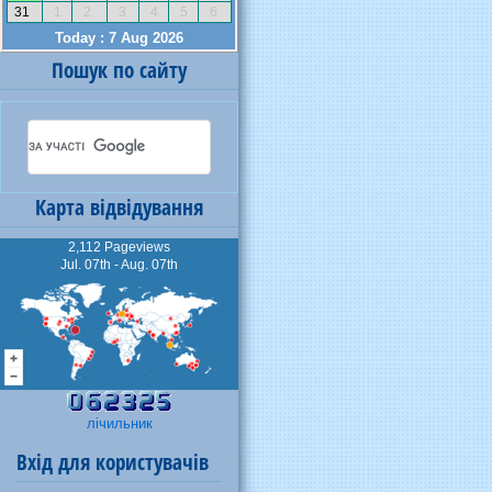
Пошук по сайту
Карта відвідування
2,112 Pageviews
Jul. 07th - Aug. 07th
лічильник
Вхід для користувачів