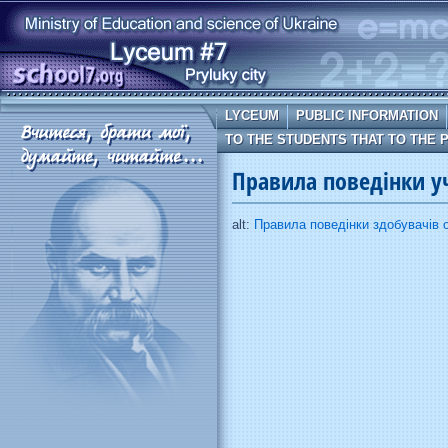
LYCEUM
PUBLIC INFORMATION
TO THE STUDENTS THAT TO THE 
Правила поведінки уч
alt:
Правила поведінки здобувачів о