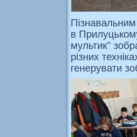
Пізнавальним 
в Прилуцькому
мультик" зобр
різних технік
генерувати зо