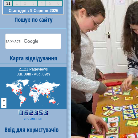
Пошук по сайту
Карта відвідування
2,121 Pageviews
Jul. 09th - Aug. 09th
лічильник
Вхід для користувачів