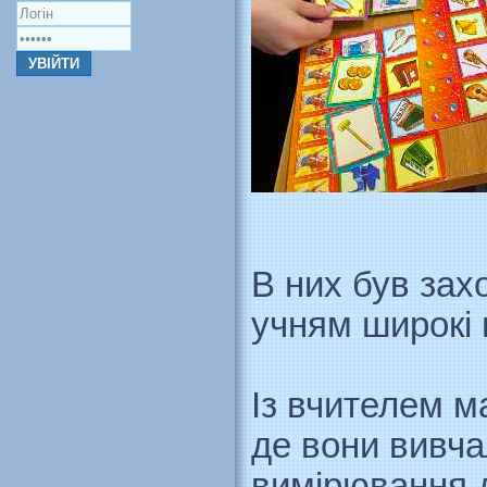
В них був зах
учням широкі 
Із вчителем м
де вони вивча
вимірювання д