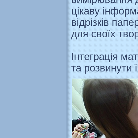
цікаву інформ
відрізків пап
для своїх твор
Інтеграція ма
та розвинути 