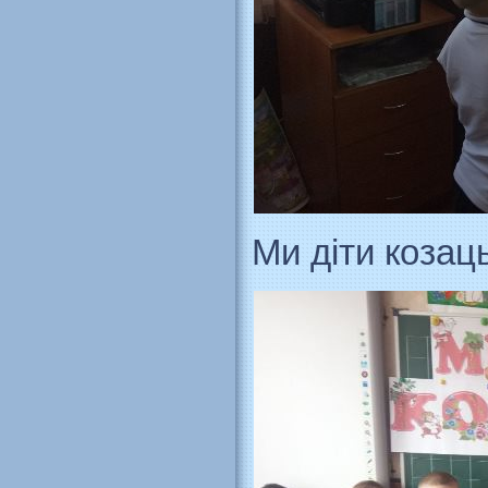
Ми діти козац