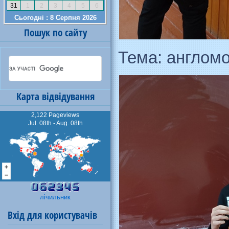
Пошук по сайту
Тема: англомов
Карта відвідування
2,122 Pageviews
Jul. 08th - Aug. 08th
лічильник
Вхід для користувачів