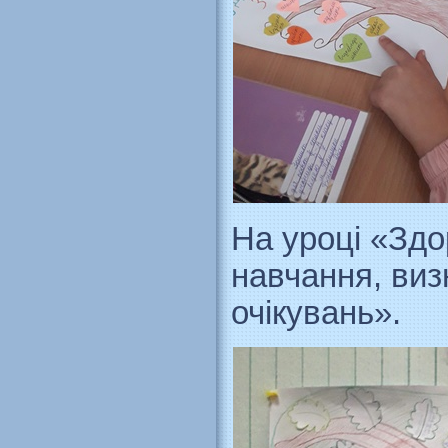
На уроці «Здо
навчання, виз
очікувань».