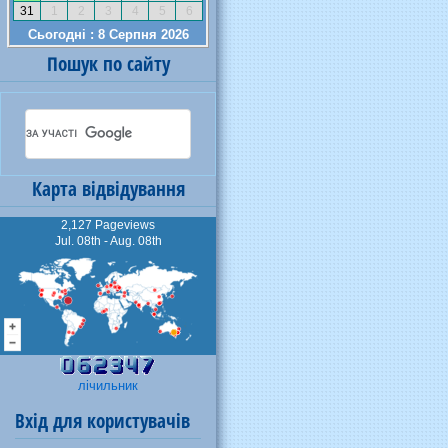
Пошук по сайту
Карта відвідування
2,127 Pageviews
Jul. 08th - Aug. 08th
лічильник
Вхід для користувачів