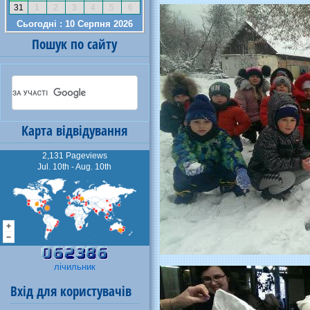
Пошук по сайту
Карта відвідування
2,131 Pageviews
Jul. 10th - Aug. 10th
лічильник
Вхід для користувачів