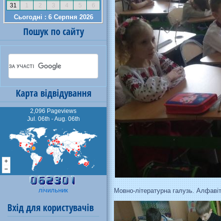
Пошук по сайту
Карта відвідування
2,096 Pageviews
Jul. 06th - Aug. 06th
лічильник
Мовно-літературна галузь. Алфавіт
Вхід для користувачів