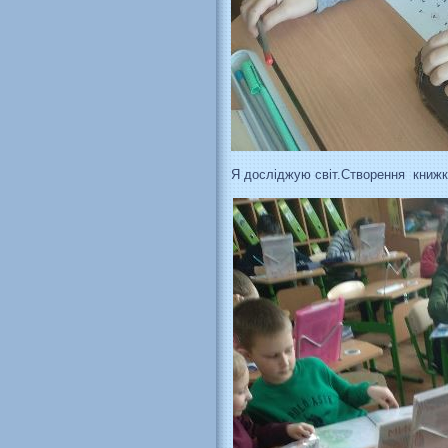
Я досліджую світ.Створення книжк